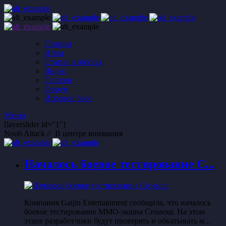
Главная
Игры
Статьи и обзоры
Видео
Галерея
Форум
Игровой блог
Меню
[layerslider id="1"]
Noob Attack //
В центре внимания
Началось боевое тестирование C...
Компания Gaijin Entertainment сообщила, что началось
боевое тестирование MMO-экшна Crossout. На этом
этапе разработчики будут проверять и обкатывать м...