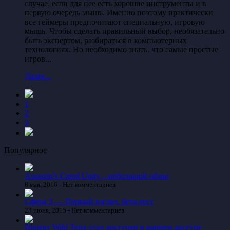
случае, если для нее есть хорошие инструменты и в
первую очередь мышь. Именно поэтому практически
все геймеры предпочитают специальную, игровую
мышь. Чтобы сделать правильный выбор, необязательно
быть экспертом, разбираться в компьютерных
технологиях. Но необходимо знать, что самые простые
игров...
Далее...
1
2
3
Популярное
Assassin’s Creed Unity – небольшой обзор
8 мая, 2016 -
Нет комментариев
Сфера 3 — Первый взгляд, бета-тест
23 июня, 2015 -
Нет комментариев
Проект Wild Terra стал доступен в раннем доступе