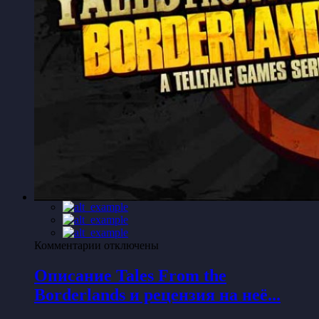
к
Комментарии
отключены
записи
Описание
Описание Tales From the
Tales
Borderlands и рецензия на неё...
From
the