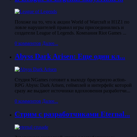
Похоже на то, что к акции World of Warcraft и H1Z1 по
ловле нарушителей правил игры присоединились и
создатели League of Legends. Компания Riot Games ...
0 комментов
Далее...
Abyss Dark Arisen: Еще один кл...
Студия NGames готовит к выходу браузерную action-
RPG Abyss: Dark Arisen, геймплей и интерфейс которой
сразу же выдают источники вдохновения разработчи...
0 комментов
Далее...
Стрим с разработчиками Eternal...