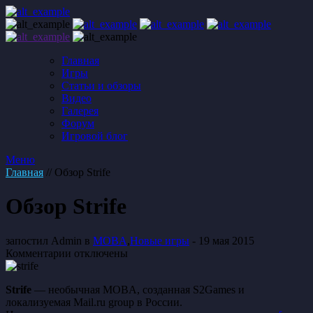
Главная
Игры
Статьи и обзоры
Видео
Галерея
Форум
Игровой блог
Меню
Главная
// Обзор Strife
Обзор Strife
запостил Admin в
MOBA
,
Новые игры
- 19 мая 2015
к
Комментарии
отключены
записи
Обзор
Strife
— необычная MOBA, созданная S2Games и
Strife
локализуемая Mail.ru group в России.