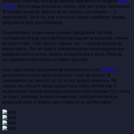
Немедля отметим, что игра распространяется по модели
free-
to-play
. Нет нужды покупать героев, они доступны бесплатно.
В каждой команде бьются не на жизнь, а на смерть — 5
персонажей. Цель их, как и во всех играх подобного жанра,
разрушить базу противников.
Разработчики игры очень хорошо продумали систему
сообщения между противоборствующими командами, точнее
её отсутствие. Они просто убрали чат — панель вплоть до
конца матча. Вы не будете отвлекаться на провокационные
выкрики оппонентов, видеть оскорбления и флуд. Весь яд
негодования противник оставит при себе.
Еще одна очень продуманная особенность этой
MOBA
—
разделение золота среди всех, кто стоит на линии. И
совершенно не зависит от того, кто добьет миньона. Не
правда ли, обидно, когда крадут ваш опыт, потом еще и
недовольны вашим малопрокаченным персонажем? Тут этого
не будет, поэтому можно полностью сосредоточиться на
командой игре и забыть про ссоры из-за ластхитеров.