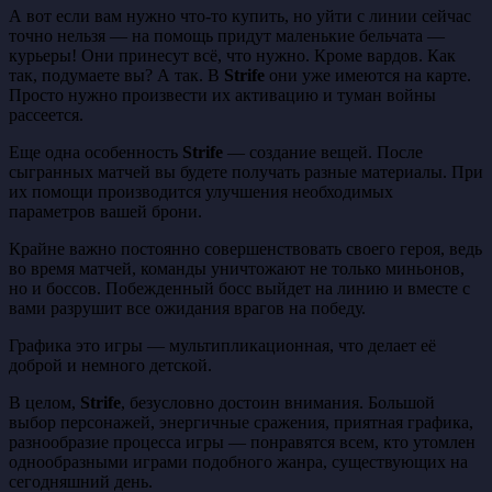
А вот если вам нужно что-то купить, но уйти с линии сейчас
точно нельзя — на помощь придут маленькие бельчата —
курьеры! Они принесут всё, что нужно. Кроме вардов. Как
так, подумаете вы? А так. В
Strife
они уже имеются на карте.
Просто нужно произвести их активацию и туман войны
рассеется.
Еще одна особенность
Strife
— создание вещей. После
сыгранных матчей вы будете получать разные материалы. При
их помощи производится улучшения необходимых
параметров вашей брони.
Крайне важно постоянно совершенствовать своего героя, ведь
во время матчей, команды уничтожают не только миньонов,
но и боссов. Побежденный босс выйдет на линию и вместе с
вами разрушит все ожидания врагов на победу.
Графика это игры — мультипликационная, что делает её
доброй и немного детской.
В целом,
Strife
, безусловно достоин внимания. Большой
выбор персонажей, энергичные сражения, приятная графика,
разнообразие процесса игры — понравятся всем, кто утомлен
однообразными играми подобного жанра, существующих на
сегодняшний день.